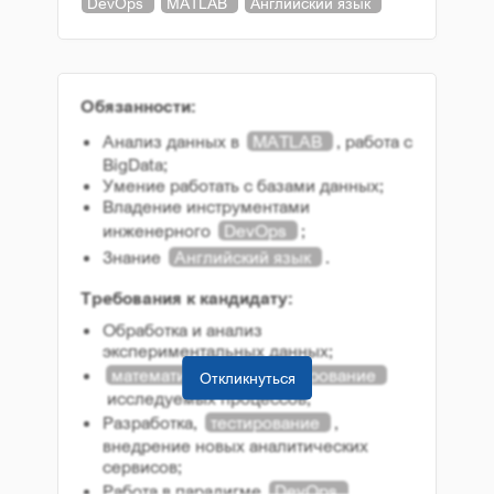
DevOps
MATLAB
Английский язык
Обязанности:
Анализ данных в
MATLAB
, работа с
BigData;
Умение работать с базами данных;
Владение инструментами
инженерного
DevOps
;
Знание
Английский язык
.
Требования к кандидату:
Обработка и анализ
экспериментальных данных;
математическое моделирование
Откликнуться
исследуемых процессов;
Разработка,
тестирование
,
внедрение новых аналитических
сервисов;
Работа в парадигме
DevOps