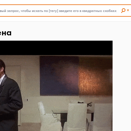
ый запрос, чтобы искать по [тегу] введите его в квадратных скобках
ена