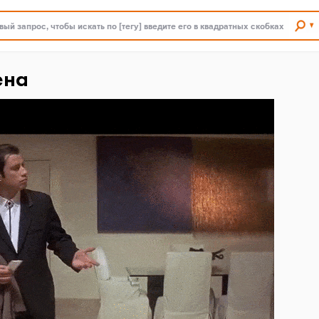
ый запрос, чтобы искать по [тегу] введите его в квадратных скобках
ена