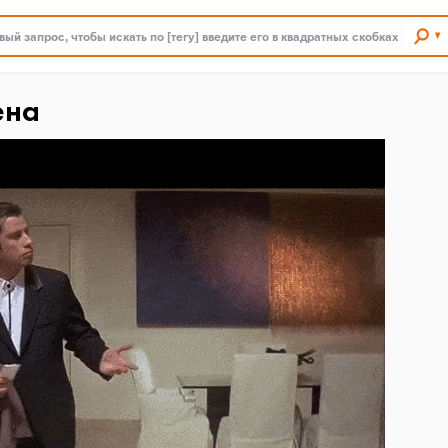
ый запрос, чтобы искать по [тегу] введите его в квадратных скобках
ена