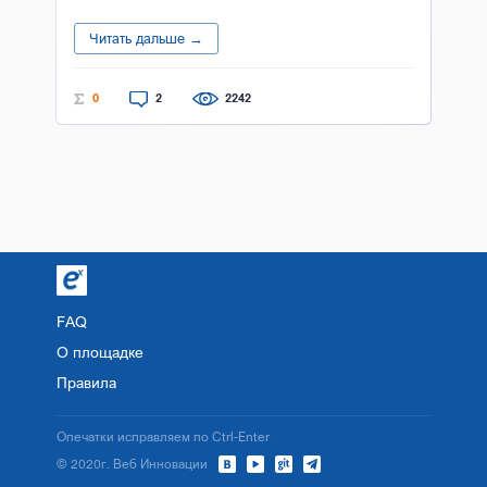
Читать дальше →
0
2
2242
FAQ
О площадке
Правила
Опечатки исправляем по Ctrl-Enter
© 2020г. Веб Инновации