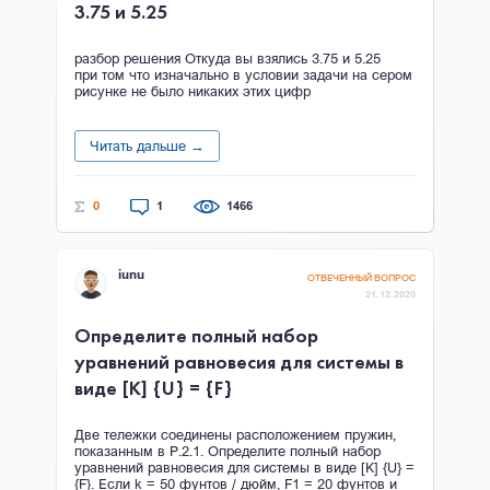
3.75 и 5.25
разбор решения Откуда вы взялись 3.75 и 5.25
при том что изначально в условии задачи на сером
рисунке не было никаких этих цифр
Читать дальше →
0
1
1466
iunu
ОТВЕЧЕННЫЙ ВОПРОС
21.12.2020
Определите полный набор
уравнений равновесия для системы в
виде [K] {U} = {F}
Две тележки соединены расположением пружин,
показанным в P.2.1. Определите полный набор
уравнений равновесия для системы в виде [K] {U} =
{F}. Если k = 50 фунтов / дюйм, F1 = 20 фунтов и