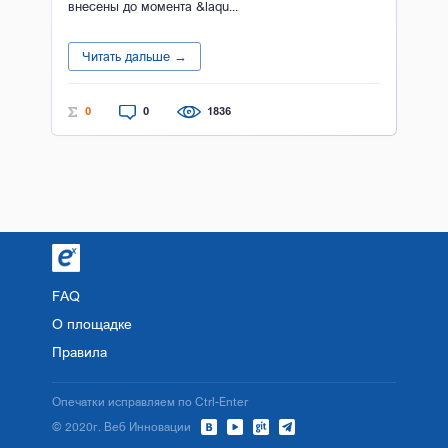
внесены до момента &laqu...
Читать дальше →
0
0
1836
FAQ
О площадке
Правила
Опечатки исправляем по Ctrl-Enter
© 2020г. Веб Инновации