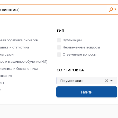
ТИП
вая обработка сигналов
Публикации
атика и статистика
Неотвеченные вопросы
мы связи
Отвеченные вопросы
кое и машинное обучение(ИИ)
отехника и беспилотники
СОРТИРОВКА
локация
×
По умолчанию
сы
е
Найти