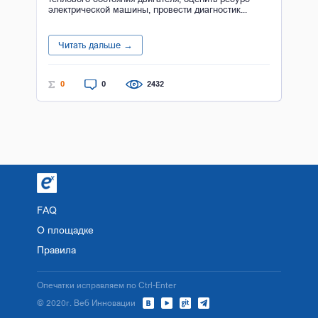
электрической машины, провести диагностик...
Читать дальше →
0
0
2432
FAQ
О площадке
Правила
Опечатки исправляем по Ctrl-Enter
© 2020г. Веб Инновации