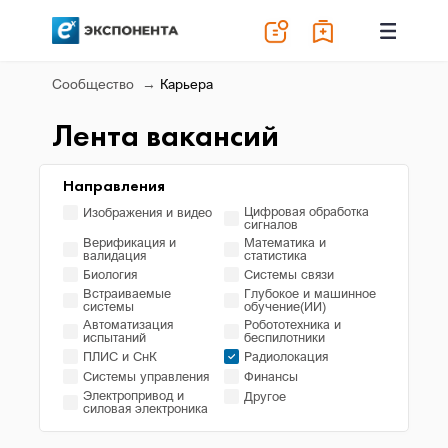
Сообщество
Карьера
Лента вакансий
Направления
Цифровая обработка
Изображения и видео
сигналов
Верификация и
Математика и
валидация
статистика
Биология
Системы связи
Встраиваемые
Глубокое и машинное
системы
обучение(ИИ)
Автоматизация
Робототехника и
испытаний
беспилотники
ПЛИС и СнК
Радиолокация
Системы управления
Финансы
Электропривод и
Другое
силовая электроника