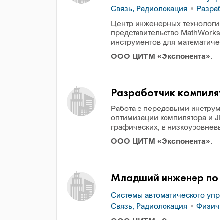
Связь, Радиолокация
Разраб
Центр инженерных технологи
представительство MathWorks
инструментов для математиче
ООО ЦИТМ «Экспонента»
.
Разработчик компилят
Работа с передовыми инструм
оптимизации компилятора и J
графических, в низкоуровнев
ООО ЦИТМ «Экспонента»
.
Младший инженер по 
Системы автоматического уп
Связь, Радиолокация
Физич