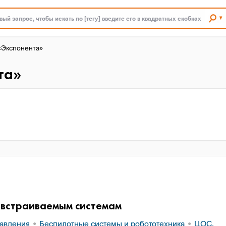
ый запрос, чтобы искать по [тегу] введите его в квадратных скобках
Экспонента»
та»
встраиваемым системам
равления
Беспилотные системы и робототехника
ЦОС,