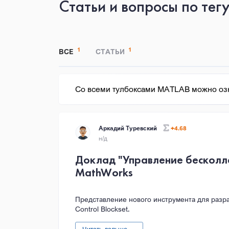
Статьи и вопросы по тег
1
1
ВСЕ
СТАТЬИ
Со всеми тулбоксами MATLAB можно озн
Аркадий Туревский
+4.68
н/д
Доклад "Управление бесколле
MathWorks
Представление нового инструмента для разра
Control Blockset.