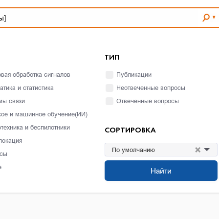
ТИП
вая обработка сигналов
Публикации
атика и статистика
Неотвеченные вопросы
мы связи
Отвеченные вопросы
кое и машинное обучение(ИИ)
отехника и беспилотники
СОРТИРОВКА
локация
×
По умолчанию
сы
е
Найти