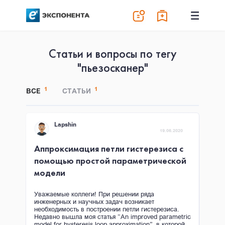
Статьи и вопросы по тегу
"пьезосканер"
1
1
ВСЕ
СТАТЬИ
Lapshin
19.06.2020
Аппроксимация петли гистерезиса с
помощью простой параметрической
модели
Уважаемые коллеги! При решении ряда
инженерных и научных задач возникает
необходимость в построении петли гистерезиса.
Недавно вышла моя статья “An improved parametric
model for hysteresis loop approximation”, в которой