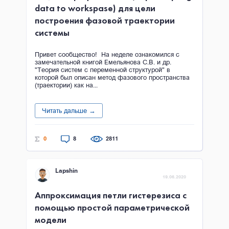
data to workspase) для цели
построения фазовой траектории
системы
Привет сообщество! На неделе ознакомился с
замечательной книгой Емельянова С.В. и др.
"Теория систем с переменной структурой" в
которой был описан метод фазового пространства
(траектории) как на...
Читать дальше →
0
8
2811
Lapshin
19.06.2020
Аппроксимация петли гистерезиса с
помощью простой параметрической
модели