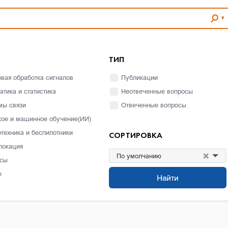
ТИП
вая обработка сигналов
Публикации
атика и статистика
Неотвеченные вопросы
мы связи
Отвеченные вопросы
кое и машинное обучение(ИИ)
отехника и беспилотники
СОРТИРОВКА
локация
×
По умолчанию
сы
е
Найти