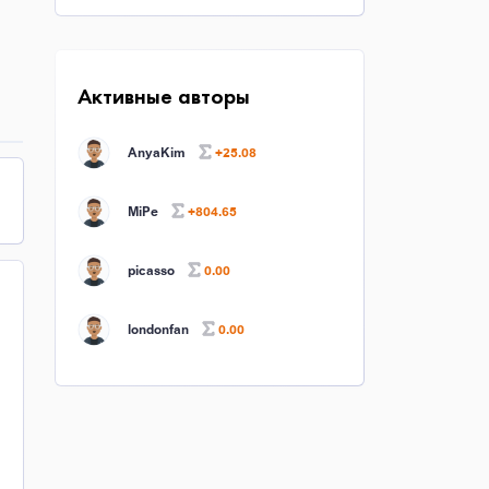
Активные авторы
AnyaKim
+25.08
MiPe
+804.65
picasso
0.00
londonfan
0.00