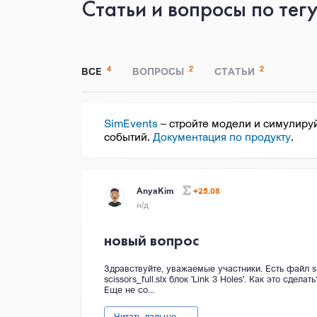
Статьи и вопросы по тегу
4
2
2
ВСЕ
ВОПРОСЫ
СТАТЬИ
SimEvents
– стройте модели и симулиру
событий.
Документация по продукту
.
AnyaKim
+25.08
н/д
новый вопрос
Здравствуйте, уважаемые участники. Есть файл sm_
scissors_full.slx блок 'Link 3 Holes'. Как это сде
Еще не со...
Читать дальше →