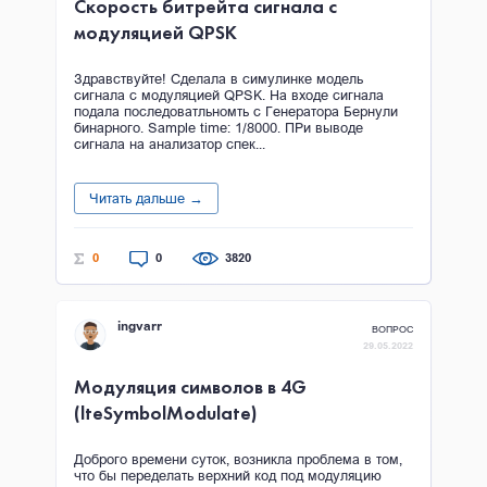
Скорость битрейта сигнала с
модуляцией QPSK
Здравствуйте! Сделала в симулинке модель
сигнала с модуляцией QPSK. На входе сигнала
подала последоватльномть с Генератора Бернули
бинарного. Sample time: 1/8000. ПРи выводе
сигнала на анализатор спек...
Читать дальше →
0
0
3820
ingvarr
ВОПРОС
29.05.2022
Модуляция символов в 4G
(lteSymbolModulate)
Доброго времени суток, возникла проблема в том,
что бы переделать верхний код под модуляцию