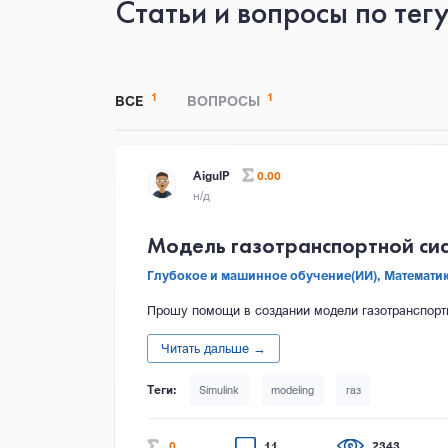
Статьи и вопросы по тегу
1
1
ВСЕ
ВОПРОСЫ
AigulP
0.00
н/д
Модель газотранспортной сис
Глубокое и машинное обучение(ИИ),
Математик
Прошу помощи в создании модели газотранспортн
Читать дальше →
Simulink
modeling
газ
0
11
2343