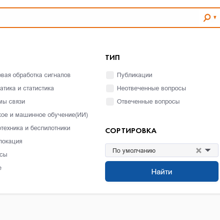
ТИП
вая обработка сигналов
Публикации
атика и статистика
Неотвеченные вопросы
мы связи
Отвеченные вопросы
кое и машинное обучение(ИИ)
отехника и беспилотники
СОРТИРОВКА
локация
×
По умолчанию
сы
е
Найти