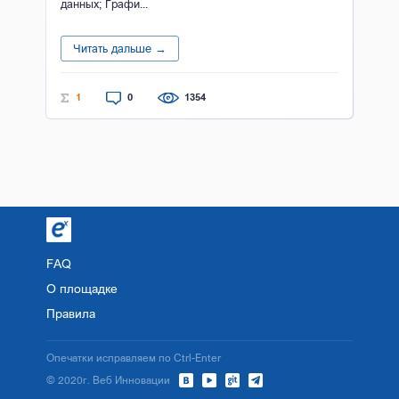
данных; Графи...
Читать дальше →
1
0
1354
FAQ
О площадке
Правила
Опечатки исправляем по Ctrl-Enter
© 2020г. Веб Инновации