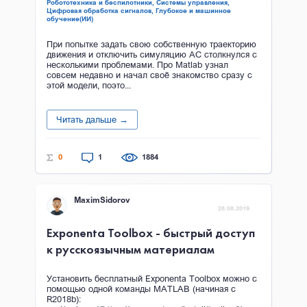
Робототехника и беспилотники,
Системы управления,
Цифровая обработка сигналов,
Глубокое и машинное
обучение(ИИ)
При попытке задать свою собственную траекторию
движения и отключить симуляцию АС столкнулся с
несколькими проблемами. Про Matlab узнал
совсем недавно и начал своё знакомство сразу с
этой модели, поэто...
Читать дальше →
0
1
1884
MaximSidorov
28.08.2019
Exponenta Toolbox - быстрый доступ
к русскоязычным материалам
Установить бесплатный Exponenta Toolbox можно с
помощью одной команды MATLAB (начиная с
R2018b):