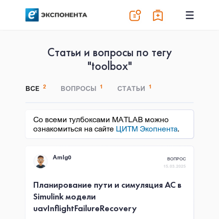
Статьи и вопросы по тегу
"toolbox"
2
1
1
ВСЕ
ВОПРОСЫ
СТАТЬИ
Со всеми тулбоксами MATLAB можно
ознакомиться на сайте
ЦИТМ Экопнента
.
AmIg0
ВОПРОС
15.03.2025
Планирование пути и симуляция АС в
Simulink модели
uavInflightFailureRecovery