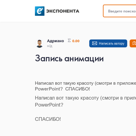
Введите поисков
Адриано
0.00
Написать автору
н/д
Запись анимации
Написал вот такую красоту (смотри в прилож
PowerPoint? СПАСИБО!
Написал вот такую красоту (смотри в при
PowerPoint?
СПАСИБО!