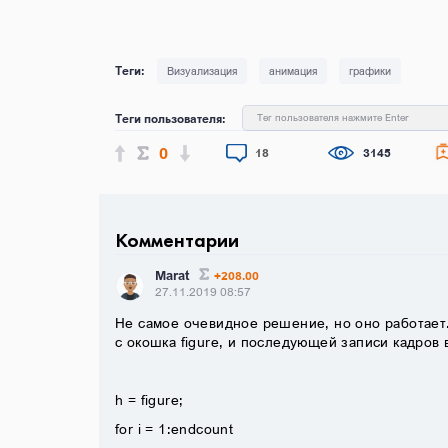
Визуализация
анимация
графики
Теги пользователя:
Тег пользователя нажмите Enter
0
18
3145
Комментарии
Marat
+208.00
27.11.2019 08:57
Не самое очевидное решение, но оно работает.
с окошка figure, и последующей записи кадров 
h = figure;
for i = 1:endcount