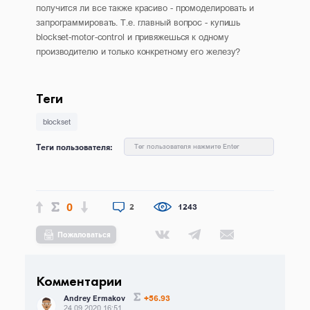
получится ли все также красиво - промоделировать и
запрограммировать. Т.е. главный вопрос - купишь
blockset-motor-control и привяжешься к одному
производителю и только конкретному его железу?
Теги
blockset
Теги пользователя:
Тег пользователя нажмите Enter
0
2
1243
Пожаловаться
Комментарии
+56.93
Andrey Ermakov
24.09.2020 16:51