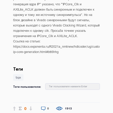
генерация ядра IP" указано, что '"IPCore_Clk и
AXILite_ACLK должен быть синхронным и подключен к
одному и тому же источнику синхроимпульса". Но на
блок дизайне в Vivado синхронными будут сигналы,
которые выходят с одного Vivado Clocking Wizard, который
подключен к одному clk. Просьба точнее указать
ограничения на IPCore_Clk и AXILite_ACLK.
Ссылка на статью:
https://docs.exponenta.ru/R2021a_nmtnew/hdlcoder/ug/custom-
ip-core-generation.html#btt6hhg
Теги
fpga
Теги пользователя:
Тег пользователя нажмите Enter
0
0
1913