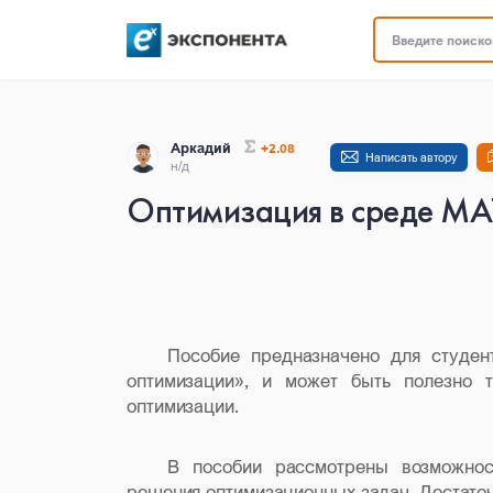
Введите поисков
Аркадий
+2.08
Написать автору
н/д
Оптимизация в среде M
Пособие предназначено для студен
оптимизации», и может быть полезно т
оптимизации.
В пособии рассмотрены возможно
решения оптимизационных задач. Достато