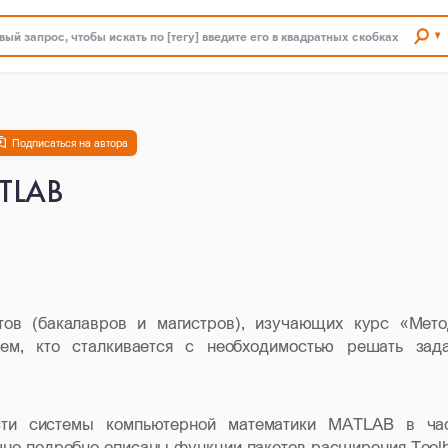
ый запрос, чтобы искать по [тегу] введите его в квадратных скобках
Подписаться на автора
ATLAB
тов (бакалавров и магистров), изучающих курс «Мет
ем, кто сталкивается с необходимостью решать зад
сти системы компьютерной математики
MATLAB
в час
чно подробно описаны функции пакетов расширения
Tool