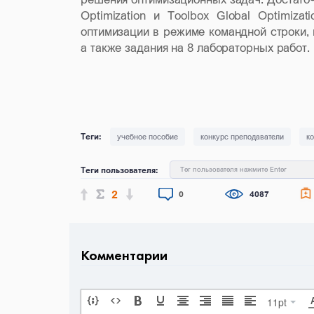
Optimization
и
Toolbox
Global
Optimizati
оптимизации в режиме командной строки
а также задания на 8 лабораторных работ.
учебное пособие
конкурс преподаватели
к
Теги пользователя:
Тег пользователя нажмите Enter
2
0
4087
Комментарии
11pt