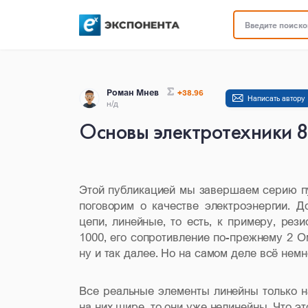
Введите поисков
Роман Мнев
+38.96
Написать автору
н/д
Основы электротехники 8
Этой публикацией мы завершаем серию пу
поговорим о качестве электроэнергии. 
цепи, линейные, то есть, к примеру, рез
1000, его сопротивление по-прежнему 2 О
ну и так далее. Но на самом деле всё немно
Все реальные элементы линейны только на
на них шире, то они уже нелинейны. Что э