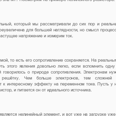
льный, который мы рассматривали до сих пор и реальн
реувеличена для большей наглядности, но смысл процес
растущее напряжение и измерим ток.
мой, то есть его сопротивление сохраняется. На реальны
уть этого явления довольно легко, если вспомнить одну
й говорилось о природе сопротивления. Электронам ну
ю решётку. Чем больше электронов, тем сложней
т к интересному эффекту на переменном токе. Пусть у 
стор, и питается он от идеального источника.
оявляется нелинейный элемент, и вот уже на загрузке уже