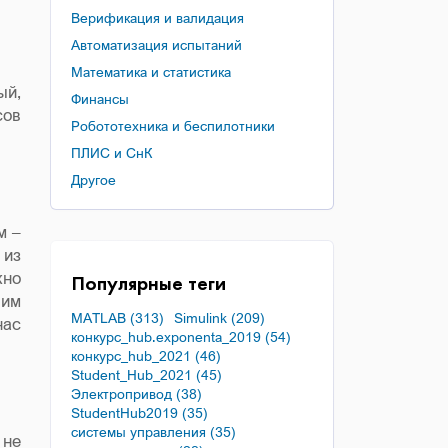
Верификация и валидация
Автоматизация испытаний
Математика и статистика
ый,
Финансы
сов
Робототехника и беспилотники
ПЛИС и СнК
Другое
м –
 из
жно
Популярные теги
 им
MATLAB (313)
Simulink (209)
нас
конкурс_hub.exponenta_2019 (54)
конкурс_hub_2021 (46)
Student_Hub_2021 (45)
Электропривод (38)
StudentHub2019 (35)
системы управления (35)
 не