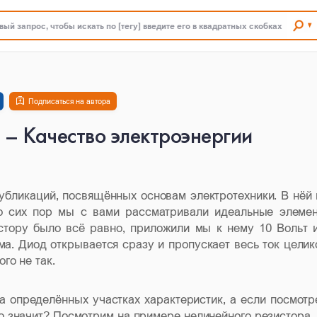
ый запрос, чтобы искать по [тегу] введите его в квадратных скобках
Подписаться на автора
 – Качество электроэнергии
бликаций, посвящённых основам электротехники. В нёй
До сих пор мы с вами рассматривали идеальные элеме
истору было всё равно, приложили мы к нему 10 Вольт 
ма. Диод открывается сразу и пропускает весь ток целик
го не так.
 определённых участках характеристик, а если посмотр
то значит? Посмотрим на примере нелинейного резистора.