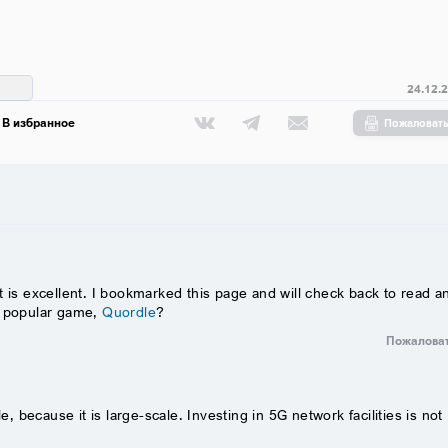
24.12.
В избранное
Пожаловат
 is excellent. I bookmarked this page and will check back to read a
s popular game,
Quordle
?
Пожалова
e, because it is large-scale.
Investing in 5G network facilities is not