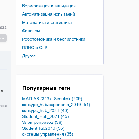
Верификация и валидация
Автоматизация испытаний
Математика и статистика
2022
Финансы
ься
Робототехника и беспилотники
ПЛИС и СнК
Другое
Популярные теги
ny
MATLAB (313)
Simulink (209)
конкурс_hub.exponenta_2019 (54)
ться
конкурс_hub_2021 (46)
Student_Hub_2021 (45)
Электропривод (38)
StudentHub2019 (35)
системы управления (35)