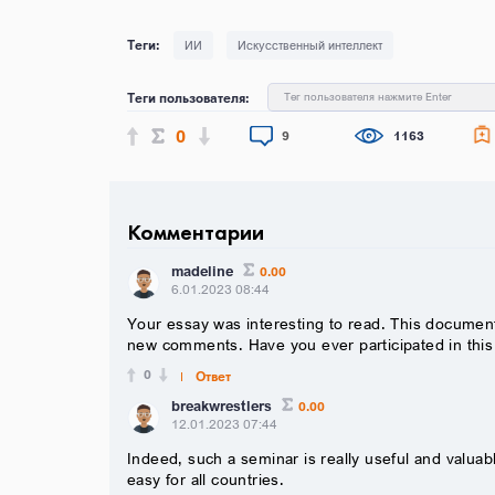
ИИ
Искусственный интеллект
Теги пользователя:
Тег пользователя нажмите Enter
0
9
1163
Комментарии
madeline
0.00
6.01.2023 08:44
Your essay was interesting to read. This document
new comments. Have you ever participated in thi
0
Ответ
breakwrestlers
0.00
12.01.2023 07:44
Indeed, such a seminar is really useful and valuabl
easy for all countries.