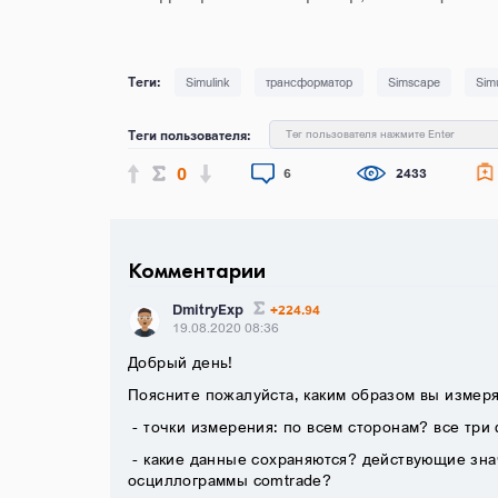
Simulink
трансформатор
Simscape
Sim
Теги пользователя:
Тег пользователя нажмите Enter
0
6
2433
Комментарии
DmitryExp
+224.94
19.08.2020 08:36
Добрый день!
Поясните пожалуйста, каким образом вы измер
- точки измерения: по всем сторонам? все три
- какие данные сохраняются? действующие зна
осциллограммы comtrade?