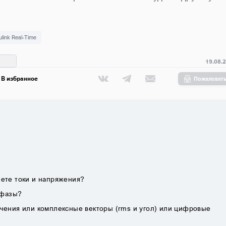
ulink Real-Time
19.08.
В избранное
Пожаловат
яете токи и напряжения?
 фазы?
чения или комплексные векторы (rms и угол) или цифровые