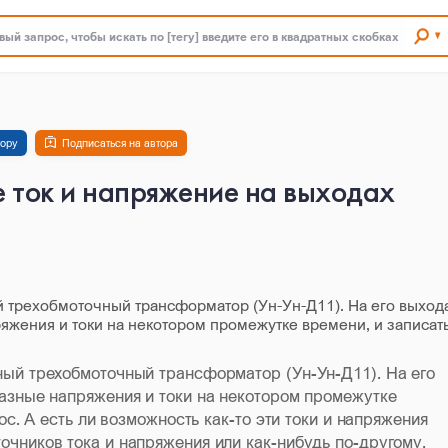
ый запрос, чтобы искать по [тегу] введите его в квадратных скобках
тору
Подписаться на автора
 ток и напряжение на выходах
 трехобмоточный трансформатор (Ун-Ун-Д11). На его выход
яжения и токи на некотором промежутке времени, и записат
ый трехобмоточный трансформатор (Ун-Ун-Д11). На его
азные напряжения и токи на некотором промежутке
ос. А есть ли возможность как-то эти токи и напряжения
чников тока и напряжения или как-нибудь по-другому.