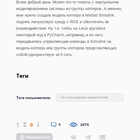
Всем добрый день. Может кто-то помочь с виртуальном
моделированием системы из группы коптеров. А именно,
мне нужно создать модель коптера в Matlab Simulink,
поднять линуксовую среду с ROS и обеспечить их
взаимодействие. Ну т.е. чтобы на Linux крутился
некоторый код в PyCharm, например, и из него
передавались управляющие команды в Simulink на
модель коптера или группы коптеров представляющих
собой одноранговую wi-fi сеть.
Теги
Теги пользователя:
Тег пользователя нажмите Enter
0
5
2076
Пожаловаться