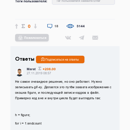
Теги пользователя:
Тег пользователя нажмите Enter
0
18
3144
Пожаловаться
Ответы
Подписаться на ответы
+208.00
Marat
27.11.2019 08:57
Не самое очевидное решение, но оно работает. Нужно
записывать gif-ку. Делается это путём захвата изображения с
окошка figure, и последующей записи кадров в файл.
Примерно код вне и внутри цикла будет выглядеть так:
h = figure;
for i = 1:endcount