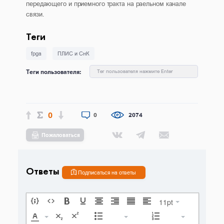
передающего и приемного тракта на раельном канале
связи.
Теги
fpga
ПЛИС и СнК
Теги пользователя:
Тег пользователя нажмите Enter
0
0
2074
Пожаловаться
Ответы
Подписаться на ответы
11pt