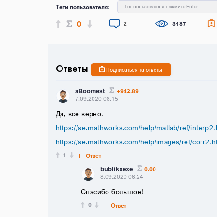
Теги пользователя:
Тег пользователя нажмите Enter
0
2
3187
Ответы
Подписаться на ответы
aBoomest
+942.89
7.09.2020 08:15
Да, все верно.
https://se.mathworks.com/help/matlab/ref/interp2.h
https://se.mathworks.com/help/images/ref/corr2.h
1
Ответ
bublikxexe
0.00
8.09.2020 06:24
Спасибо большое!
0
Ответ