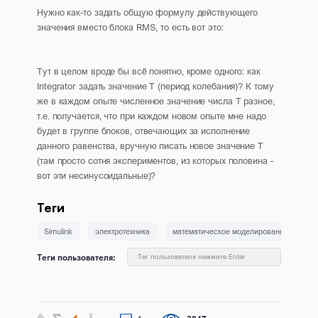
Нужно как-то задать общую формулу действующего
значения вместо блока RMS, то есть вот это:
Тут в целом вроде бы всё понятно, кроме одного: как
Integrator задать значение Т (период колебания)? К тому
же в каждом опыте численное значение числа Т разное,
т.е. получается, что при каждом новом опыте мне надо
будет в группе блоков, отвечающих за исполнение
данного равенства, вручную писать новое значение Т
(там просто сотня экспериментов, из которых половина -
вот эти несинусоидальные)?
Теги
Simulink
электротехника
математическое моделирование
э
Теги пользователя:
Тег пользователя нажмите Enter