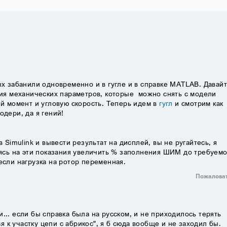
ых забанили одновременно и в гугле и в справке MATLAB. Давай
ия механических параметров, которые можно снять с модели
ий момент и угловую скорость. Теперь идем в
гугл
и смотрим как
одери, да я гений!
 Simulink и вывести результат на дисплей, вы не ругайтесь, я
уясь на эти показания увеличить % заполнения ШИМ до требуем
если нагрузка на ротор переменная.
Пожалова
и... если бы справка была на русском, и не приходилось терять
 к участку цепи с абрикос", я б сюда вообще и не заходил бы.