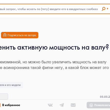
ый запрос, чтобы искать по [тегу] введите его в квадратных скобках
Подписаться на автора
нить активную мощность на валу?
неизменной, но можно было увеличить мощность на валу
е асинхронника такой фигни нету, а какой блок может это
еля и его модели
03.03.
В избранное
Пожаловат