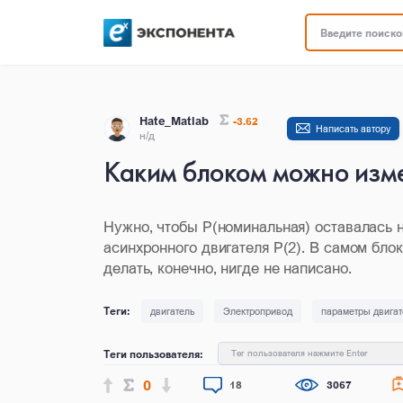
Введите поисков
Hate_Matlab
-3.62
Написать автору
н/д
Каким блоком можно изме
Нужно, чтобы P(номинальная) оставалась 
асинхронного двигателя P(2). В самом блок
делать, конечно, нигде не написано.
двигатель
Электропривод
параметры двигат
Теги пользователя:
Тег пользователя нажмите Enter
0
18
3067