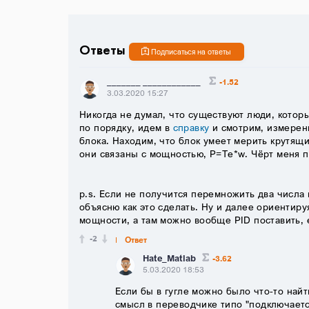
Ответы
Подписаться на ответы
_______ ____________
-1.52
3.03.2020 15:27
Никогда не думал, что существуют люди, котор
по порядку, идем в
справку
и смотрим, измерен
блока. Находим, что блок умеет мерить крутящ
они связаны с мощностью, P=Te*w. Чёрт меня п
p.s. Если не получится перемножить два числа в
объясню как это сделать. Ну и далее ориентир
мощности, а там можно вообще PID поставить, 
-2
Ответ
Hate_Matlab
-3.62
5.03.2020 18:53
Если бы в гугле можно было что-то найт
смысл в переводчике типо "подключается