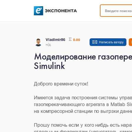
Введите поисков
Vladimir86
0.00
Написать автору
н/д
Моделирование газопере
Simulink
Доброго времени суток!
Имеется задача построения системы упра
газоперекачивающего агрегата в Matlab S
на компресорной станции по выгрзки данн
Прошу помочь если у кого нибдь есть нара
отдельным фрагментам (нагнетатель, камера