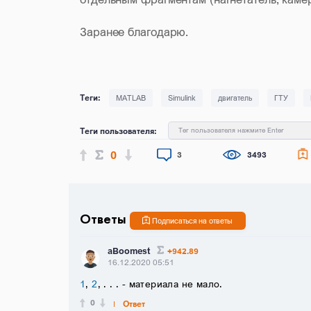
Заранее благодарю.
MATLAB
Simulink
двигатель
ГТУ
Теги пользователя:
Тег пользователя нажмите Enter
0
3
3493
Ответы
Подписаться на ответы
aBoomest
+942.89
16.12.2020 05:51
1
,
2
, . . . - материала не мало.
0
Ответ