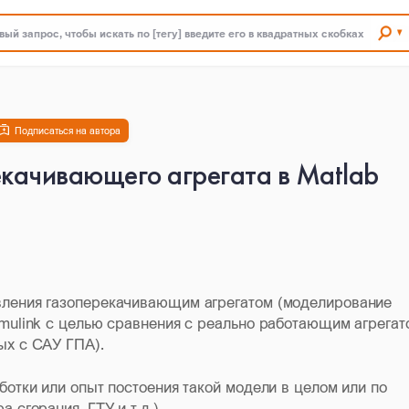
ый запрос, чтобы искать по [тегу] введите его в квадратных скобках
Подписаться на автора
качивающего агрегата в Matlab
вления газоперекачивающим агрегатом (моделирование
imulink с целью сравнения с реально работающим агрегат
ых с САУ ГПА).
ботки или опыт постоения такой модели в целом или по
 сгорания, ГТУ и т.д.)