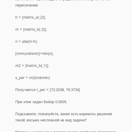
пересечения:
h = [matrix_a(:,2)];
m = [matrix_b(:,2)];
n = abs(m-h);
[nmin,indnmin]=min(n);
m2 = [matrix_b(:,1)];
s_per = m2(indnmin)
Получается t_per = [72.2038, 76.3734]
При этом задан fixstep 0.0005.
Подскажите, пожалуйста, какие есть варианты решения
такой, весьма несложной на вид задачи?