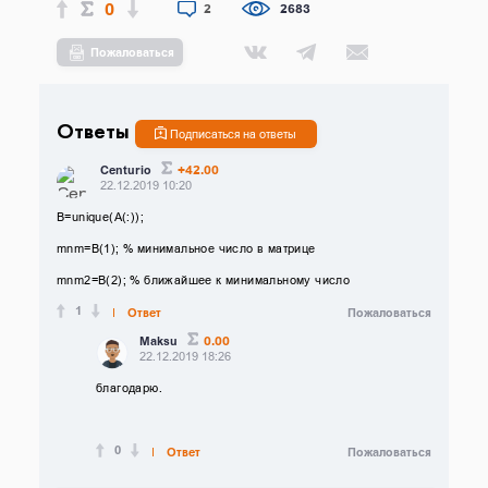
0
2
2683
Пожаловаться
Ответы
Подписаться на ответы
+42.00
Centurio
22.12.2019 10:20
B=unique(A(:));
mnm=B(1); % минимальное число в матрице
mnm2=B(2); % ближайшее к минимальному число
1
Ответ
Пожаловаться
0.00
Maksu
22.12.2019 18:26
благодарю.
0
Ответ
Пожаловаться