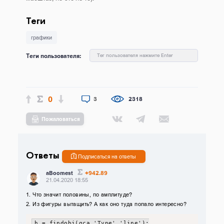
Теги
графики
Теги пользователя:
Тег пользователя нажмите Enter
0
3
2318
Пожаловаться
Ответы
Подписаться на ответы
+942.89
aBoomest
21.04.2020 18:55
1. Что значит половины, по амплитуде?
2. Из фигуры вытащить? А как оно туда попало интересно?
h = findobj(gca,'Type','line');
