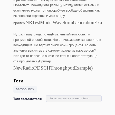
Объясните, пожалуйста разницу между этими сетками и
если кто-то может то поподробнее вообще объяснить как
именно они строятся. Имею ввиду
NRTestModelWaveformGenerationExample
пример
Ну раз пишу сюда, то ещё маленький вопросик по
пропускной способности. Что в нисходящем канале, что в
восходящем. По вертикальной оси - проценты. То есть
значения высчитывать самому исходя из параметров?
Или где-то написано значение хотя бы соответствующе
ста процентам? (Пример
NewRadioPDSCHThroughputExample)
Теги
5G TOOLBOX
Теги пользователя:
Тег пользователя нажмите Enter