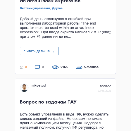
an arrau index expression
Системы управления,
Другое
Добрый день, столкнулся с ошибкой при
выполнении лабораторной работы "The end
operator must be used within an arrau index
expression". При вводе скрипта написал Z = F1(end);
при этом F1 ранее нигде не...
Читать дальше →
0
0
2165
5 файлов
nikostud
ВОПРОС
02.03.2022
Вопрос по задачам ТАУ
Есть объект управления в виде ПФ, нужно сделать
список заданий из файла. Не совсем понимаю
пункт с компенсацией возмущения. Подобрал
желаемый полином, получил ПФ регулятора, но