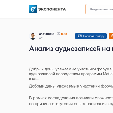
Введите поисков
cs19m033
0.00
Написать автору
н/д
Анализ аудиозаписей на 
Добрый день, уважаемые участники форума!
аудиозаписей посредством программы Matlab 
в эл...
Добрый день, уважаемые участники фору
В рамках исследования возникли сложнос
по причине отстутсвия опыта написания ко