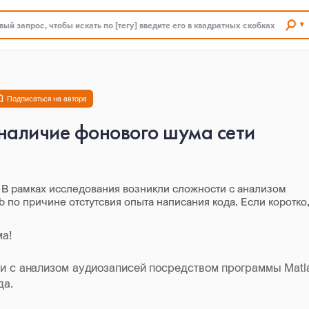
ый запрос, чтобы искать по [тегу] введите его в квадратных скобках
Подписаться на автора
наличие фонового шума сети
 В рамках исследования возникли сложности с анализом
по причине отстутсвия опыта написания кода. Если коротко,
ма!
ти с анализом аудиозаписей посредством программы Matl
да.