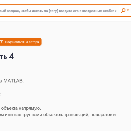
ый запрос, чтобы искать по [тегу] введите его в квадратных скобках
Подписаться на автора
ть 4
 в MATLAB.
й:
 объекта напрямую.
 или над группами объектов: трансляций, поворотов и