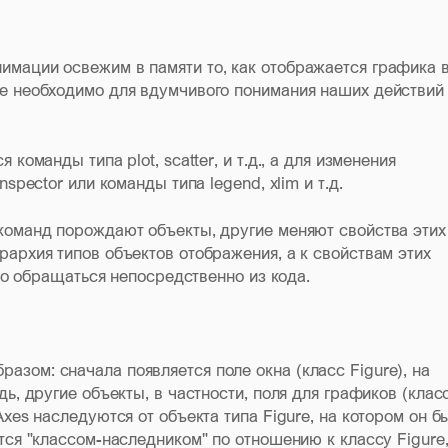
мации освежим в памяти то, как отображается графика 
е необходимо для вдумчивого понимания наших действий
команды типа plot, scatter, и т.д., а для изменения
spector или команды типа legend, xlim и т.д.
команд порождают объекты, другие меняют свойства этих
архия типов объектов отображения, а к свойствам этих
жно обращаться непосредственно из кода.
зом: сначала появляется поле окна (класс Figure), на
ь, другие объекты, в частности, поля для графиков (клас
xes наследуются от объекта типа Figure, на котором он б
тся "классом-наследником" по отношению к классу Figure,