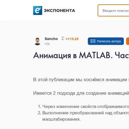
Введите поисков
Sancho
+119.25
Написать автору
н/д
Анимация в MATLAB. Час
В этой публикации мы коснёмся анимации
Имеется 2 подхода для создание анимаци
Через изменение свойств отображаемого
Выполнение преобразований над объектом
масштабирования.