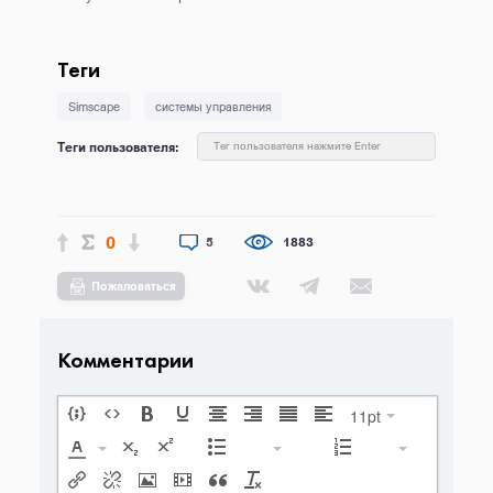
Теги
Simscape
системы управления
Теги пользователя:
Тег пользователя нажмите Enter
0
5
1883
Пожаловаться
Комментарии
11pt