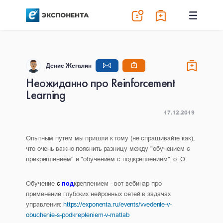
Денис Жегалин
Неожиданно про Reinforcement
Learning
17.12.2019
Опытным путем мы пришли к тому (не спрашивайте как),
что очень важно пояснить разницу между "обучением с
прикреплением" и "обучением с подкреплением". о_О
Обучение
с
под
креплением - вот вебинар про
применение глубоких нейронных сетей в задачах
управления:
https://exponenta.ru/events/vvedenie-v-
obuchenie-s-podkrepleniem-v-matlab