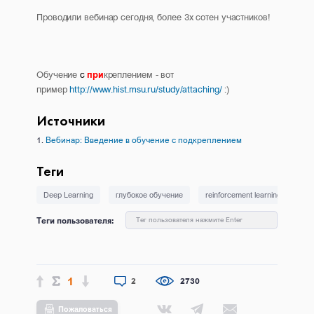
Проводили вебинар сегодня, более 3х сотен участников!
Обучение
с
при
креплением - вот
пример
http://www.hist.msu.ru/study/attaching/
:)
Источники
Вебинар: Введение в обучение с подкреплением
Теги
Deep Learning
глубокое обучение
reinforcement learning
об
Теги пользователя:
Тег пользователя нажмите Enter
1
2
2730
Пожаловаться