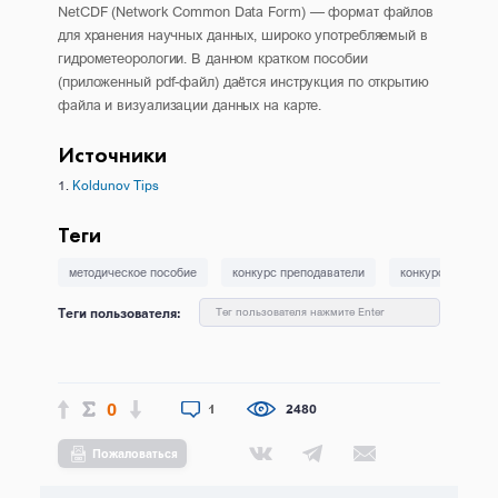
NetCDF (Network Common Data Form) — формат файлов
для хранения научных данных, широко употребляемый в
гидрометеорологии. В данном кратком пособии
(приложенный pdf-файл) даётся инструкция по открытию
файла и визуализации данных на карте.
Источники
Koldunov Tips
Теги
методическое пособие
конкурс преподаватели
конкурс_hub.exp
Теги пользователя:
Тег пользователя нажмите Enter
0
1
2480
Пожаловаться