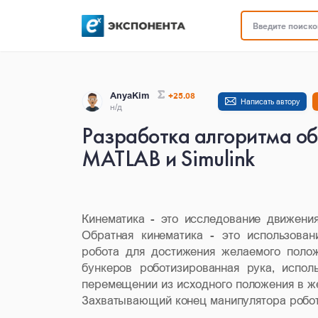
Введите поисков
AnyaKim
+25.08
Написать автору
н/д
Разработка алгоритма об
MATLAB и Simulink
Кинематика - это исследование движени
Обратная кинематика - это использова
робота для достижения желаемого полож
бункеров роботизированная рука, испол
перемещении из исходного положения в 
Захватывающий конец манипулятора робот