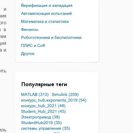
Верификация и валидация
л и
Автоматизация испытаний
ния
Математика и статистика
ого
я в
Финансы
ыми
Робототехника и беспилотники
ция
ПЛИС и СнК
а и
Другое
ить
Популярные теги
MATLAB (313)
Simulink (209)
конкурс_hub.exponenta_2019 (54)
конкурс_hub_2021 (46)
Student_Hub_2021 (45)
Электропривод (38)
StudentHub2019 (35)
системы управления (35)
иль