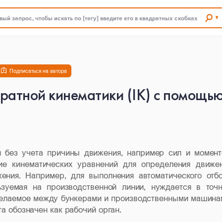
ый запрос, чтобы искать по [тегу] введите его в квадратных скобках
Подписаться на автора
ратной кинематики (IK) с помощь
я без учета причины движения, например сил и момент
ние кинематических уравнений для определения движе
ения. Например, для выполнения автоматического отб
ьзуемая на производственной линии, нуждается в точ
желаемое между бункерами и производственными машина
а обозначен как рабочий орган.