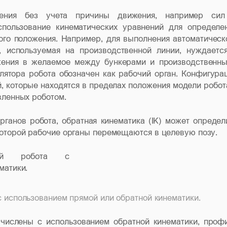
жения без учета причины движения, например си
спользование кинематических уравнений для определе
го положения. Например, для выполнения автоматическ
, используемая на производственной линии, нуждаетс
жения в желаемое между бункерами и производственн
ятора робота обозначен как рабочий орган. Конфигура
й, которые находятся в пределах положения модели робот
вленных роботом.
ганов робота, обратная кинематика (IK) может определ
оторой рабочие органы перемещаются в целевую позу.
 использованием прямой или обратной кинематики.
ычислены с использованием обратной кинематики, проф