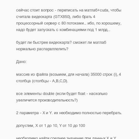
сейчас стоит вопрос - переписать на матлаб+cuda, чтобы
считала видеокарта (GTX850), либо брать 4
процессорный сервер с 80 потоками... ибо, по хорошему,
надо будет запускать с комбинациями под 1 млрд...
будет ли быстрее видеокарта? сможет ли матлаб
нормально распараллелить?
Дано:
массив из файла (возьмем, для начала) 35000 строк (i), 4
столбца (столбцы - A,B,C,D).
все элементы double (если будет float - насколько
увеличится производительность?)
2 параметра - X и Y. их необходимо полностью перебрать.
допустим, X от 1 до 10, Y от 10 до 100
необходимо найти среднее значение при данных X и Y