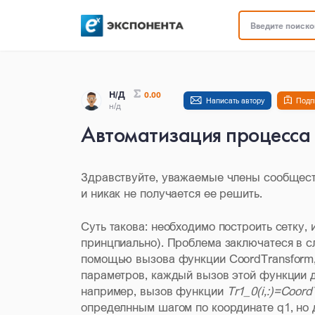
Введите поисков
Н/Д
0.00
Написать автору
Подп
н/д
Автоматизация процесса 
Здравствуйте, уважаемые члены сообщест
и никак не получается ее решить.
Суть такова: необходимо построить сетку, 
принцпиально). Проблема заключатеся в с
помощью вызова функции CoordTransform, 
параметров, каждый вызов этой функции 
например, вызов функции
Tr1_0(i,:)=Coord
определнным шагом по координате q1, но д