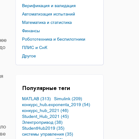
Верификация и валидация
Автоматизация испытаний
Математика и статистика
Финансы
Робототехника и беспилотники
нее
 до
ПЛИС и СнК
Другое
ля
Популярные теги
MATLAB (313)
Simulink (209)
конкурс_hub.exponenta_2019 (54)
конкурс_hub_2021 (46)
Student_Hub_2021 (45)
Электропривод (38)
ыло
StudentHub2019 (35)
тве
системы управления (35)