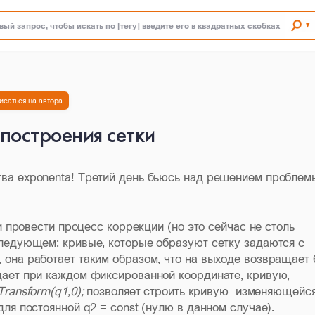
ый запрос, чтобы искать по [тегу] введите его в квадратных скобках
исаться на автора
построения сетки
ва exponenta! Третий день бьюсь над решением проблем
и провести процесс коррекции (но это сейчас не столь
ледующем: кривые, которые образуют сетку задаются с
она работает таким образом, что на выходе возвращает 
дает при каждом фиксированной координате, кривую,
Transform(q1,0);
позволяет строить кривую изменяющейся
ля постоянной q2 = const (нулю в данном случае).