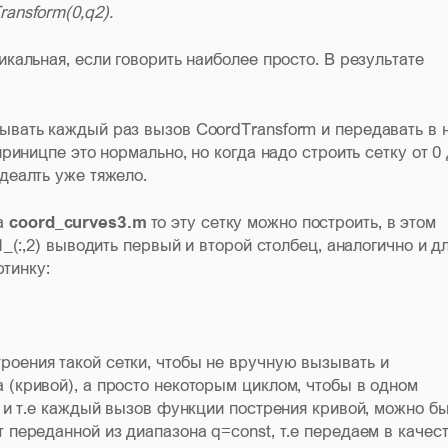
ransform(0,q2).
икальная, если говорить наиболее просто. В результате
сывать каждый раз вызов CoordTransform и передавать в 
приницпе это нормально, но когда надо строить сетку от 0
 деалть уже тяжело.
ла
coord_curves3.m
то эту сетку можно построить, в этом
1_(:,2) выводить первый и второй столбец, аналогично и д
ртинку:
роения такой сетки, чтобы не вручную вызывать и
 (кривой), а просто некоторым циклом, чтобы в одном
i, и т.е каждый вызов функции пострения кривой, можно б
т переданной из диапазона q=const, т.е передаем в качес