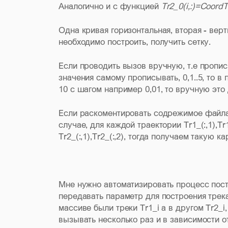
Аналогично и с функцией
Tr2_0(i,:)=CoordT
Одна кривая горизонтальная, вторая - верт
необходимо построить, получить сетку.
Если проводить вызов вручную, т.е пропи
значения самому прописывать, 0,1..5, то в 
10 с шагом например 0,01, то вручную это
Если раскоментировать содрежимое фай
случае, для каждой траектории Tr1_(:,1),Tr
Tr2_(:,1),Tr2_(:,2), тогда получаем такую ка
Мне нужно автоматизировать процесс пост
передавать параметр для построения трека
массиве были треки Tr1_i а в другом Tr2_
вызывать несколько раз и в зависимости о