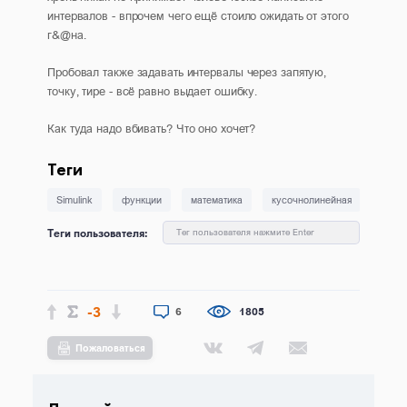
интервалов - впрочем чего ещё стоило ожидать от этого
г&@на.
Пробовал также задавать интервалы через запятую,
точку, тире - всё равно выдает ошибку.
Как туда надо вбивать? Что оно хочет?
Теги
Simulink
функции
математика
кусочнолинейная
Теги пользователя:
Тег пользователя нажмите Enter
-3
6
1805
Пожаловаться