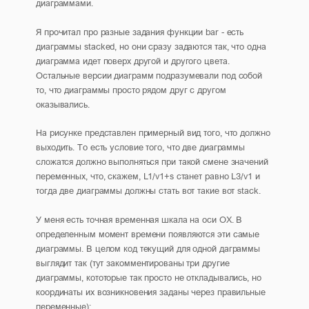
диаграммами.
Я прочитал про разные задания функции bar - есть
диаграммы stacked, но они сразу задаются так, что одна
диаграмма идет поверх другой и другого цвета.
Остальные версии диаграмм подразумевали под собой
то, что диаграммы просто рядом друг с другом
оказывались.
На рисунке представлен примерный вид того, что должно
выходить. То есть условие того, что две диаграммы
сложатся должно выполняться при такой смене значений
переменных, что, скажем, L1/v1+s станет равно L3/v1 и
тогда две диаграммы должны стать вот такие вот stack.
У меня есть точная временная шкала на оси OX. В
определенным момент времени появляются эти самые
диаграммы. В целом код текущий для одной даграммы
выглядит так (тут закомментированы три другие
диаграммы, кототорые так просто не откладывались, но
координаты их возникновения заданы через правильные
переменные):