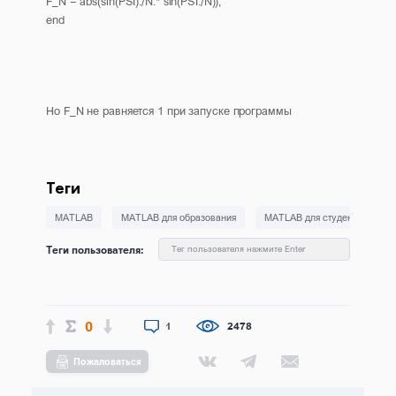
F_N = abs(sin(PSI)./N.* sin(PSI./N));
end
Но F_N не равняется 1 при запуске программы
Теги
MATLAB
MATLAB для образования
MATLAB для студентов
Теги пользователя:
Тег пользователя нажмите Enter
0
1
2478
Пожаловаться