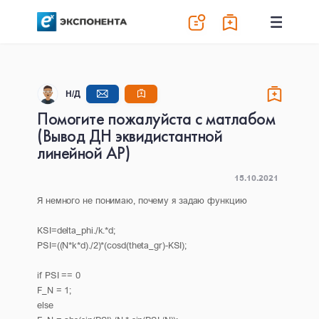
Н/Д
Помогите пожалуйста с матлабом
(Вывод ДН эквидистантной
линейной АР)
15.10.2021
Я немного не понимаю, почему я задаю функцию
KSI=delta_phi./k.*d;
PSI=((N*k*d)./2)*(cosd(theta_gr)-KSI);
if PSI == 0
F_N = 1;
else