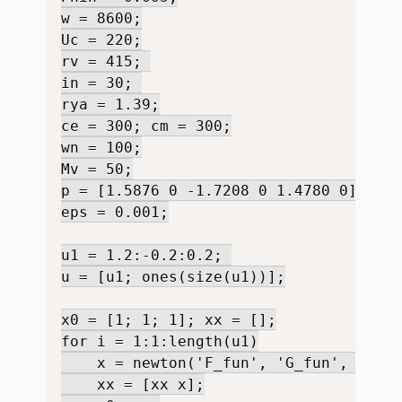
w = 8600;

Uc = 220;

rv = 415; 

in = 30; 

rya = 1.39;

ce = 300; cm = 300;

wn = 100;

Mv = 50;

p = [1.5876 0 -1.7208 0 1.4780 0];

eps = 0.001;

u1 = 1.2:-0.2:0.2; 

u = [u1; ones(size(u1))];

x0 = [1; 1; 1]; xx = [];

for i = 1:1:length(u1)

    x = newton('F_fun', 'G_fun', x0, u
    xx = [xx x];
